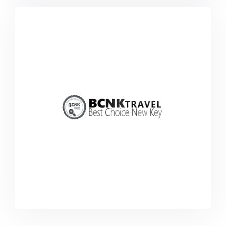
bcnktravel.com