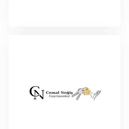
cemalnegisgayrimenkul.com