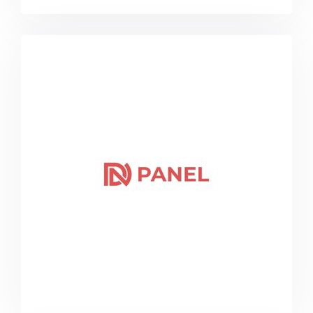
qrmenu.dogunigar.com